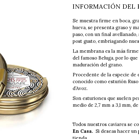
INFORMACIÓN DEL
Se muestra firme en boca, gr
hueva, se presenta graso y ma
paso, con un final avellanado,
post gusto, embriagando nues
La membrana es la más firme d
del famoso Beluga, por lo que 
maduración del grano.
Procedente de la especie de e
conocido como esturión Ruso
d’Avoz.
Son esturiones que suelen pes
medio de 2,7 mm a 3,1 mm, de 
Todos nuestros caviares se co
En Casa.
Si deseas hacer un 
tienda.